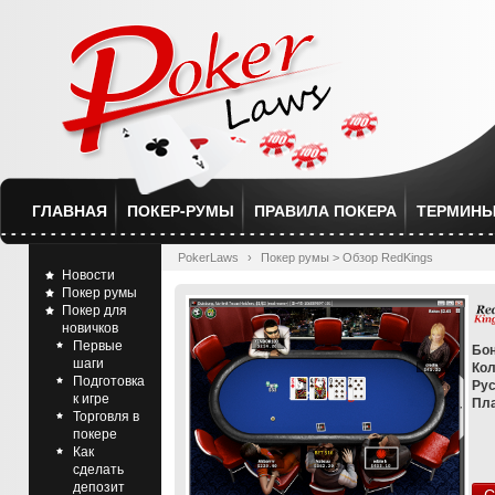
ГЛАВНАЯ
ПОКЕР-РУМЫ
ПРАВИЛА ПОКЕРА
ТЕРМИН
PokerLaws
›
Покер румы
> Обзор RedKings
Новости
Покер румы
Покер для
новичков
Первые
Бон
шаги
Кол
Подготовка
Ру
к игре
Пл
Торговля в
покере
Как
сделать
депозит