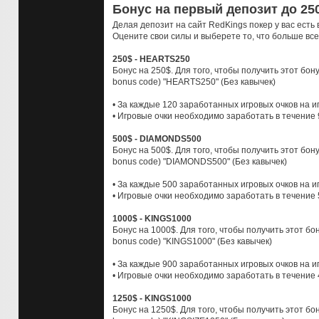
Бонус на первый депозит до 25
Делая депозит на сайт RedKings покер у вас есть
Оцените свои силы и выберете то, что больше все
250$ - HEARTS250
Бонус на 250$. Для того, чтобы получить этот бон
bonus code) "HEARTS250" (Без кавычек)
• За каждые 120 заработанных игровых очков на иг
• Игровые очки необходимо заработать в течение 
500$ - DIAMONDS500
Бонус на 500$. Для того, чтобы получить этот бон
bonus code) "DIAMONDS500" (Без кавычек)
• За каждые 500 заработанных игровых очков на иг
• Игровые очки необходимо заработать в течение 
1000$ - KINGS1000
Бонус на 1000$. Для того, чтобы получить этот бо
bonus code) "KINGS1000" (Без кавычек)
• За каждые 900 заработанных игровых очков на и
• Игровые очки необходимо заработать в течение 
1250$ - KINGS1000
Бонус на 1250$. Для того, чтобы получить этот бо