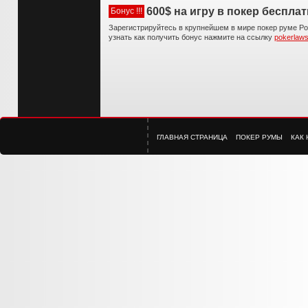
600$ на игру в покер беспла
Бонус !!!
Зарегистрируйтесь в крупнейшем в мире покер руме Pok
узнать как получить бонус нажмите на ссылку
pokerlaws
ГЛАВНАЯ СТРАНИЦА
ПОКЕР РУМЫ
КАК