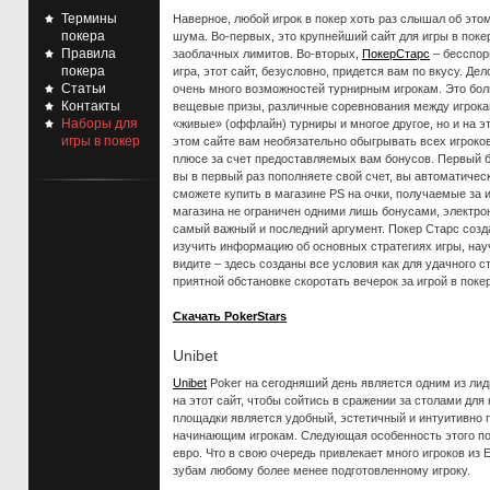
Термины
Наверное, любой игрок в покер хоть раз слышал об этом
покера
шума. Во-первых, это крупнейший сайт для игры в покер,
Правила
заоблачных лимитов. Во-вторых,
ПокерСтарс
– бесспор
покера
игра, этот сайт, безусловно, придется вам по вкусу. Де
Статьи
очень много возможностей турнирным игрокам. Это бол
Контакты
вещевые призы, различные соревнования между игрока
Наборы для
«живые» (оффлайн) турниры и многое другое, но и на э
игры в покер
этом сайте вам необязательно обыгрывать всех игроков 
плюсе за счет предоставляемых вам бонусов. Первый бо
вы в первый раз пополняете свой счет, вы автоматиче
сможете купить в магазине PS на очки, получаемые за 
магазина не ограничен одними лишь бонусами, электрон
самый важный и последний аргумент. Покер Старс созда
изучить информацию об основных стратегиях игры, нау
видите – здесь созданы все условия как для удачного с
приятной обстановке скоротать вечерок за игрой в покер
Скачать PokerStars
Unibet
Unibet
Poker на сегодняший день является одним из ли
на этот сайт, чтобы сойтись в сражении за столами дл
площадки является удобный, эстетичный и интуитивно 
начинающим игрокам. Следующая особенность этого поке
евро. Что в свою очередь привлекает много игроков из
зубам любому более менее подготовленному игроку.