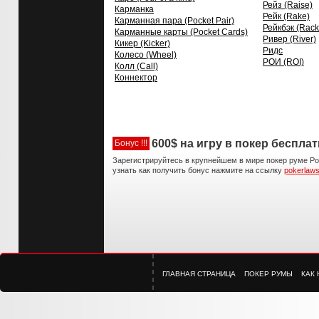
Рейз (Raise)
Карманка
Рейк (Rake)
Карманная пара (Pocket Pair)
Рейкбэк (Rac
Карманные карты (Pocket Cards)
Ривер (River)
Кикер (Kicker)
Ридс
Колесо (Wheel)
РОИ (ROI)
Колл (Call)
Коннектор
600$ на игру в покер беспла
Бонус !!!
Зарегистрируйтесь в крупнейшем в мире покер руме Pok
узнать как получить бонус нажмите на ссылку
pokerlaws
ГЛАВНАЯ СТРАНИЦА
ПОКЕР РУМЫ
КАК