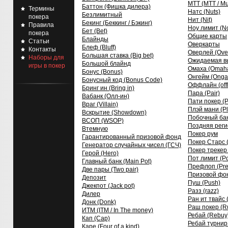
МТТ (MTT / Мul
Баттон (Фишка дилера)
Термины
Натс (Nuts)
Безлимитный
покера
Нит (Nit)
Бекинг (Беккинг / Бэкинг)
Правила
Ноу лимит (No 
Бет (Bet)
покера
Общие карты
Блайнды
Статьи
Оверкарты
Блеф (Bluff)
Контакты
Оверлей (Over
Большая ставка (Big bet)
Наборы для
Ожидаемая вы
Большой блайнд
игры в покер
Омаха (Omah
Бонус (Bonus)
Онгейм (Ong
Бонусный код (Bonus Code)
Оффлайн (offl
Бринг ин (Bring in)
Пара (Pair)
Вабанк (Олл-ин)
Пати покер (P
Враг (Villain)
Плэй мани (P
Вскрытие (Showdown)
Побочный ба
ВСОП (WSOP)
Поздняя регис
Втемную
Покер рум
Гарантированный призовой фонд
Покер Старс (
Генератор случайных чисел (ГСЧ)
Покер трекер (
Герой (Hero)
Пот лимит (Pot
Главный банк (Main Pot)
Префлоп (Pre
Две пары (Two pair)
Призовой фо
Депозит
Пуш (Push)
Джекпот (Jack pot)
Разз (razz)
Дилер
Ран ит твайс (
Донк (Donk)
Раш покер (R
ИТМ (ITM / In The money)
Ребай (Rebuy
Кап (Cap)
Ребай турнир 
Карe (Four of a kind)