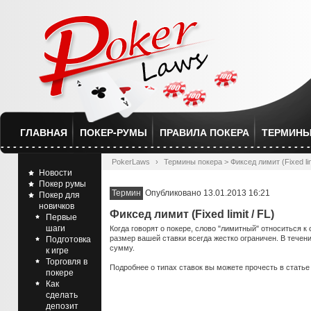
ГЛАВНАЯ
ПОКЕР-РУМЫ
ПРАВИЛА ПОКЕРА
ТЕРМИН
PokerLaws
›
Термины покера
> Фиксед лимит (Fixed lim
Новости
Покер румы
Термин
Опубликовано 13.01.2013 16:21
Покер для
новичков
Фиксед лимит (Fixed limit / FL)
Первые
шаги
Когда говорят о покере, слово "лимитный" относиться к
размер вашей ставки всегда жестко ограничен. В тече
Подготовка
сумму.
к игре
Торговля в
Подробнее о типах ставок вы можете прочесть в статье
покере
Как
сделать
депозит