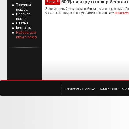
600$ на игру в покер беспла
Бонус !!!
Термины
Зарегистрируйтесь в крупнейшем в мире покер руме Pok
покера
узнать как получить бонус нажмите на ссылку
pokerlaws
Правила
покера
Статьи
Контакты
Наборы для
игры в покер
ГЛАВНАЯ СТРАНИЦА
ПОКЕР РУМЫ
КАК