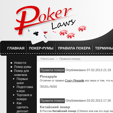
ГЛАВНАЯ
ПОКЕР-РУМЫ
ПРАВИЛА ПОКЕРА
ТЕРМИН
PokerLaws
›
Правила покера
Новости
Покер румы
Правила покера
Опубликовано 07.02.2013 21:19
Покер для
новичков
Pineapple
Первые
Отличие от правил
Crazy Pineaplle
игр лишь в том, что 
шаги
Читать далее
Подготовка
к игре
Торговля в
покере
Правила покера
Опубликовано 03.02.2013 17:26
Как
Китайский покер
сделать
депозит
В России
Китайский покер
(Chinese или как его еще н