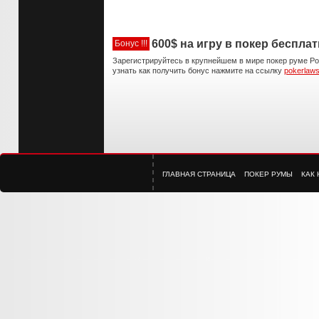
600$ на игру в покер беспла
Бонус !!!
Зарегистрируйтесь в крупнейшем в мире покер руме Pok
узнать как получить бонус нажмите на ссылку
pokerlaws
ГЛАВНАЯ СТРАНИЦА
ПОКЕР РУМЫ
КАК