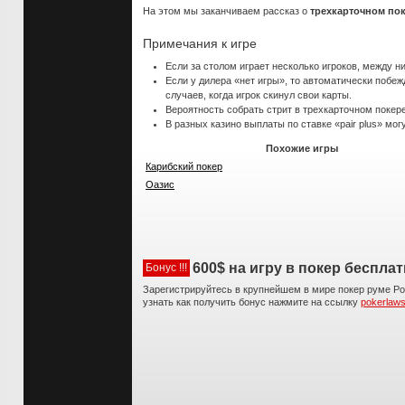
На этом мы заканчиваем рассказ о
трехкарточном по
Примечания к игре
Если за столом играет несколько игроков, между
Если у дилера «нет игры», то автоматически побеж
случаев, когда игрок скинул свои карты.
Вероятность собрать стрит в трехкарточном поке
В разных казино выплаты по ставке «pair plus» мо
Похожие игры
Карибский покер
Оазис
600$ на игру в покер беспла
Бонус !!!
Зарегистрируйтесь в крупнейшем в мире покер руме Pok
узнать как получить бонус нажмите на ссылку
pokerlaws