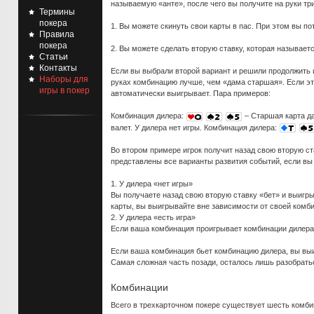
называемую «анте», после чего вы получите на руки три
Термины
покера
1. Вы можете скинуть свои карты в пас. При этом вы п
Правила
покера
2. Вы можете сделать вторую ставку, которая называетс
Статьи
Контакты
Если вы выбрали второй вариант и решили продолжить 
Наборы для
руках комбинацию лучше, чем «дама старшая». Если это 
игры в покер
автоматически выигрывает. Пара примеров:
Комбинация дилера:
– Старшая карта да
валет. У дилера нет игры. Комбинация дилера:
Во втором примере игрок получит назад свою вторую ст
представлены все варианты развития событий, если вы
1. У дилера «нет игры»
Вы получаете назад свою вторую ставку «бет» и выигр
карты, вы выигрывайте вне зависимости от своей комб
2. У дилера «есть игра»
Если ваша комбинация проигрывает комбинации дилера 
Если ваша комбинация бьет комбинацию дилера, вы выи
Самая сложная часть позади, осталось лишь разобраться
Комбинации
Всего в трехкарточном покере существует шесть комби