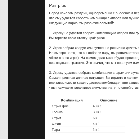
Pair plus
Перед началом раздачи, одновременно с внесением перв
что ему удастся собрать комбинацию «пара» или лучше. 
следующие варианты развития событий:
1. Игроку не удается собрать комбинацию «пара» или лу
Вы теряете свою ставку «pair plus»
2. Игрок собрал «пару» или лучше, но решил не делать в
Не смотря на то, что вы собрали пару, вы решили отправ
«бет» в анте игре ). На самом деле такое будет происхо
невыгодная стратегия. Это значит, что мы советуем вам
3. Игроку удалось собрать комбинацию «пара» или луч
Самая приятная для нас ситуация. Вы играете в «анте» иг
вне зависимости какая у дилера комбинация, вне зависим
- вы получаете гарантированную выплату по своей став
Комбинация
Описание
Стрит флэш
40 к 1
Тройка
30 к 1
Стрит
6 к 1
Флэш
4 к 1
Пара
1 к 1