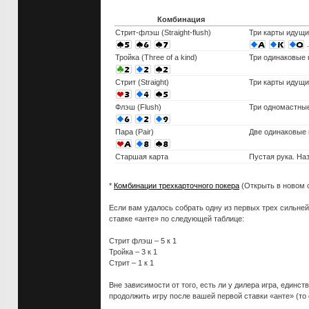
Комбинация
Стрит-флэш (Straight-flush)
Три карты идущи
.
Тройка (Three of a kind)
Три одинаковые 
Стрит (Straight)
Три карты идущи
Флэш (Flush)
Три одномастные
Пара (Pair)
Две одинаковые 
Старшая карта
Пустая рука. На
*
Комбинации трехкарточного покера
(Открыть в новом 
Если вам удалось собрать одну из первых трех сильне
ставке «анте» по следующей таблице:
Стрит флэш – 5 к 1
Тройка – 3 к 1
Стрит – 1 к 1
Вне зависимости от того, есть ли у дилера игра, един
продолжить игру после вашей первой ставки «анте» (то 