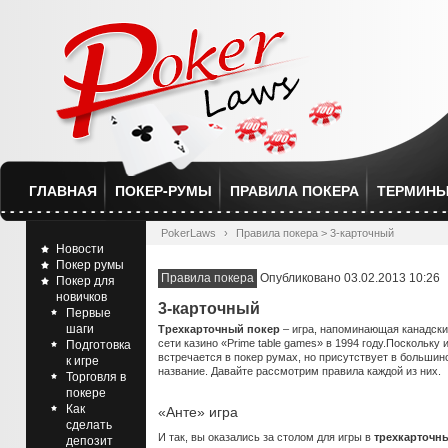
ГЛАВНАЯ
ПОКЕР-РУМЫ
ПРАВИЛА ПОКЕРА
ТЕРМИН
PokerLaws
›
Правила покера
> 3-карточный
Новости
Покер румы
Правила покера
Опубликовано 03.02.2013 10:26
Покер для
новичков
3-карточный
Первые
шаги
Трехкарточный покер
– игра, напоминающая канадский
сети казино «Prime table games» в 1994 году.
Поскольку и
Подготовка
встречается в покер румах, но присутствует в большин
к игре
название. Давайте рассмотрим правила каждой из них.
Торговля в
покере
Как
«Анте» игра
сделать
И так, вы оказались за столом для игры в
трехкарточн
депозит