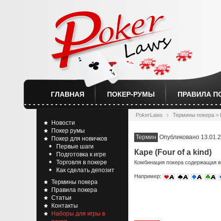
ГЛАВНАЯ
ПОКЕР-РУМЫ
ПРАВИЛА П
PokerLaws
›
Термины покера
> 
Новости
Покер румы
Термин
Опубликовано 13.01.2
Покер для новичков
Первые шаги
Карe (Four of a kind)
Подготовка к игре
Торговля в покере
Комбинация покера содержащая в
Как сделать депозит
Например:
Термины покера
Правила покера
Статьи
Контакты
Наборы для игры в