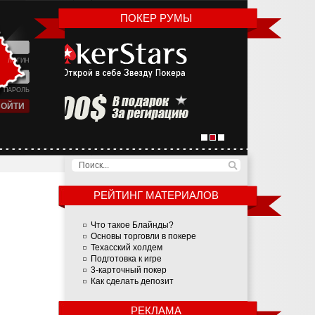
ПОКЕР РУМЫ
ЛОГИН
ПАРОЛЬ
РЕЙТИНГ МАТЕРИАЛОВ
Что такое Блайнды?
Основы торговли в покере
Техасский холдем
Подготовка к игре
3-карточный покер
Как сделать депозит
РЕКЛАМА