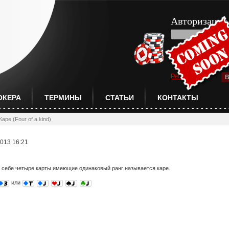
Авторизация
Регистрация
ОКЕРА
ТЕРМИНЫ
СТАТЬИ
КОНТАКТЫ
Карe (Four of a kind)
013 16:21
 себе четыре карты имеющие одинаковый ранг называется каре.
или