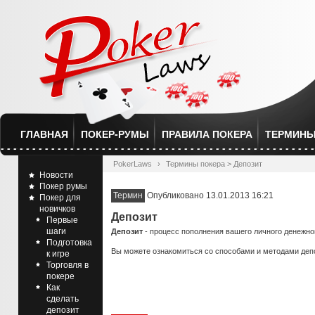
ГЛАВНАЯ
ПОКЕР-РУМЫ
ПРАВИЛА ПОКЕРА
ТЕРМИН
PokerLaws
›
Термины покера
> Депозит
Новости
Покер румы
Термин
Опубликовано 13.01.2013 16:21
Покер для
новичков
Депозит
Первые
шаги
Депозит
- процесс пополнения вашего личного денежног
Подготовка
Вы можете ознакомиться со способами и методами депо
к игре
Торговля в
покере
Как
сделать
депозит