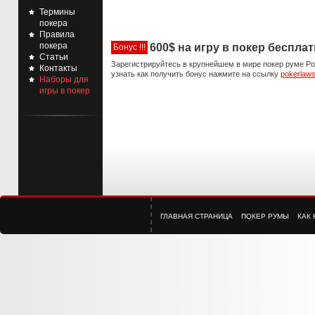
Термины
покера
Правила
покера
600$ на игру в покер беспла
Бонус !!!
Статьи
Зарегистрируйтесь в крупнейшем в мире покер руме Pok
Контакты
узнать как получить бонус нажмите на ссылку
pokerlaws
Наборы для
игры в покер
ГЛАВНАЯ СТРАНИЦА
ПОКЕР РУМЫ
КАК