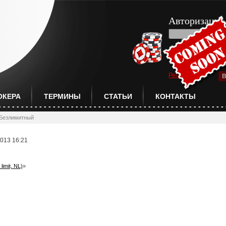
Авторизация
Регистрация
ОКЕРА
ТЕРМИНЫ
СТАТЬИ
КОНТАКТЫ
Безлимитный
013 16:21
imit, NL)
»