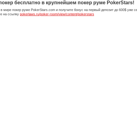
 покер бесплатно в крупнейшем покер руме PokerStars!
в мире покер руме PokerStars.com и получите бонус на первый депозит до 600$ уже с
те на ссылку
pokerlaws.ru/poker-room/view/content/pokerstars