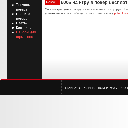
600$ на игру в покер беспла
Бонус !!!
Термины
покера
Зарегистрируйтесь в крупнейшем в мире покер руме Pok
узнать как получить бонус нажмите на ссылку
pokerlaws
Правила
покера
Статьи
Контакты
Наборы для
игры в покер
ГЛАВНАЯ СТРАНИЦА
ПОКЕР РУМЫ
КАК