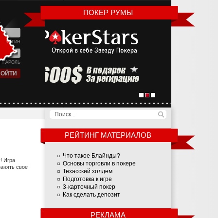
ПОКЕР РУМЫ
ЛОГИН
ПАРОЛЬ
РЕЙТИНГ МАТЕРИАЛОВ
Что такое Блайнды?
! Игра
Основы торговли в покере
занять свое
Техасский холдем
Подготовка к игре
3-карточный покер
Как сделать депозит
РЕКЛАМА