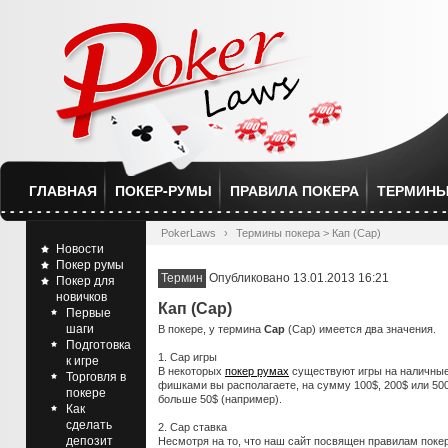
ГЛАВНАЯ
ПОКЕР-РУМЫ
ПРАВИЛА ПОКЕРА
ТЕРМИН
PokerLaws
›
Термины покера
> Кап (Cap)
Новости
Покер румы
Термин
Опубликовано 13.01.2013 16:21
Покер для
новичков
Кап (Cap)
Первые
шаги
В покере, у термина
Cap
(Cap) имеется два значения.
Подготовка
1. Cap игры
к игре
В некоторых
покер румах
существуют игры на наличные
Торговля в
фишками вы располагаете, на сумму 100$, 200$ или 500$
покере
больше 50$ (например).
Как
сделать
2. Cap ставка
депозит
Несмотря на то, что наш сайт посвящен правилам поке