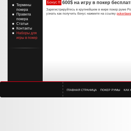
600$ на игру в покер беспла
Бонус !!!
Термины
покера
Зарегистрируйтесь в крупнейшем в мире покер руме Pok
узнать как получить бонус нажмите на ссылку
pokerlaws
Правила
покера
Статьи
Контакты
Наборы для
игры в покер
ГЛАВНАЯ СТРАНИЦА
ПОКЕР РУМЫ
КАК