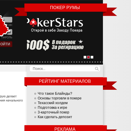
ПОКЕР РУМЫ
ЛОГИН
ПАРОЛЬ
РЕЙТИНГ МАТЕРИАЛОВ
Что такое Блайнды?
орую делает
Основы торговли в покере
ния начального
Техасский холдем
Подготовка к игре
3-карточный покер
Как сделать депозит
РЕКЛАМА