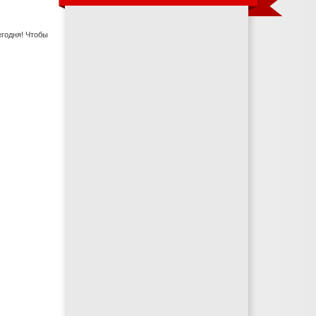
егодня! Чтобы