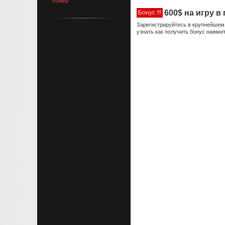
покер
600$ на игру в
Бонус !!!
Зарегистрируйтесь в крупнейшем 
узнать как получить бонус нажми