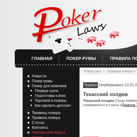
ГЛАВНАЯ
ПОКЕР-РУМЫ
ПРАВИЛА П
PokerLaws
›
Термины покера
> 
Новости
Покер румы
Термин
Опубликовано 13.01.2
Покер для новичков
Первые шаги
Техасский холдем
Подготовка к игре
Торговля в покере
Техасский холдем
(Texas Holdem
ознакомиться в статье «
Правила 
Как сделать депозит
Термины покера
Правила покера
Статьи
Контакты
Наборы для игры в