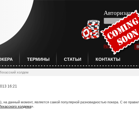
Авторизация
Регистрация
ОКЕРА
ТЕРМИНЫ
СТАТЬИ
КОНТАКТЫ
Техасский холдем
013 16:21
), на данный момент, является самой популярной разновидностью покера. С ее прави
Техасского холдема
».