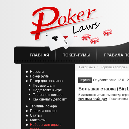
ГЛАВНАЯ
ПОКЕР-РУМЫ
ПРАВИЛА П
PokerLaws
›
Термины покера
> 
Новости
Покер румы
Термин
Опубликовано 13.01.2
Покер для новичков
Первые шаги
Большая ставка (Big b
Подготовка к игре
Торговля в покере
В лимитных играх, вы всегда огр
большим блайндам
. Такая ставк
Как сделать депозит
Термины покера
Правила покера
Статьи
Контакты
Наборы для игры в