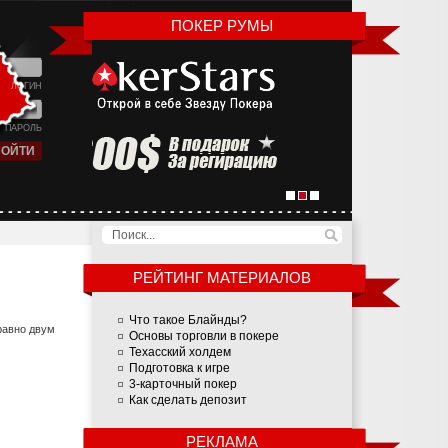
ПОКЕР РУМЫ
ЛОГИН
ПАРОЛЬ
РЕЙТИНГ МАТЕРИАЛОВ
Что такое Блайнды?
равно двум
Основы торговли в покере
Техасский холдем
Подготовка к игре
3-карточный покер
Как сделать депозит
РЕКЛАМА