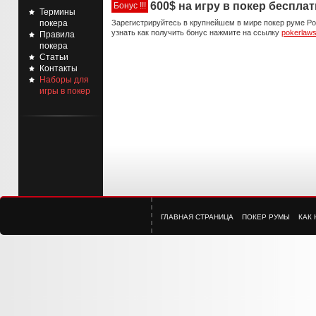
600$ на игру в покер беспла
Бонус !!!
Термины
покера
Зарегистрируйтесь в крупнейшем в мире покер руме Pok
узнать как получить бонус нажмите на ссылку
pokerlaws
Правила
покера
Статьи
Контакты
Наборы для
игры в покер
ГЛАВНАЯ СТРАНИЦА
ПОКЕР РУМЫ
КАК