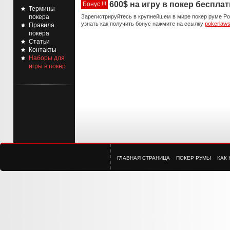
600$ на игру в покер беспла
Бонус !!!
Термины
покера
Зарегистрируйтесь в крупнейшем в мире покер руме Pok
узнать как получить бонус нажмите на ссылку
pokerlaws
Правила
покера
Статьи
Контакты
Наборы для
игры в покер
ГЛАВНАЯ СТРАНИЦА
ПОКЕР РУМЫ
КАК