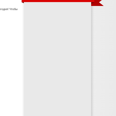
егодня! Чтобы