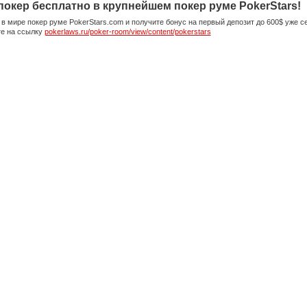
 покер бесплатно в крупнейшем покер руме PokerStars!
в мире покер руме PokerStars.com и получите бонус на первый депозит до 600$ уже с
те на ссылку
pokerlaws.ru/poker-room/view/content/pokerstars