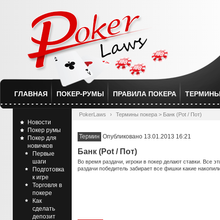
ГЛАВНАЯ
ПОКЕР-РУМЫ
ПРАВИЛА ПОКЕРА
ТЕРМИН
PokerLaws
›
Термины покера
> Банк (Pot / Пот)
Новости
Покер румы
Термин
Опубликовано 13.01.2013 16:21
Покер для
новичков
Банк (Pot / Пот)
Первые
шаги
Во время раздачи, игроки в покер делают ставки. Все э
раздачи победитель забирает все фишки какие накопил
Подготовка
к игре
Торговля в
покере
Как
сделать
депозит