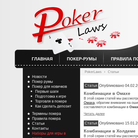
ГЛАВНАЯ
ПОКЕР-РУМЫ
ПРАВИЛА П
PokerLaws
›
Статьи
Новости
Покер румы
Статья
Опубликовано 04.02.2
Покер для новичков
Первые шаги
Комбинации в Омахе
Подготовка к игре
В этой серии статей мы рассмотр
Торговля в покере
Омаха
, обратим внимание на оши
Как сделать депозит
составляются комбинации в
Омах
Термины покера
Читать далее
Правила покера
Статья
Опубликовано 15.01.2
Статьи
Контакты
Комбинации в Холдеме
Наборы для игры в
В этой серии статей мы рассмотр